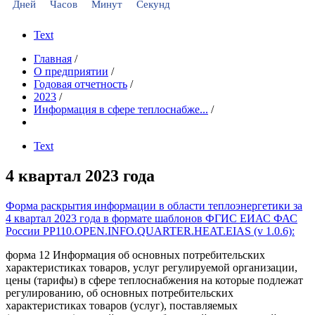
Дней
Часов
Минут
Секунд
Text
Главная
/
О предприятии
/
Годовая отчетность
/
2023
/
Информация в сфере теплоснабже...
/
Text
4 квартал 2023 года
Форма раскрытия информации в области теплоэнергетики за
4 квартал 2023 года в формате шаблонов ФГИС ЕИАС ФАС
России PP110.OPEN.INFO.QUARTER.HEAT.EIAS (v 1.0.6):
форма 12 Информация об основных потребительских
характеристиках товаров, услуг регулируемой организации,
цены (тарифы) в сфере теплоснабжения на которые подлежат
регулированию, об основных потребительских
характеристиках товаров (услуг), поставляемых