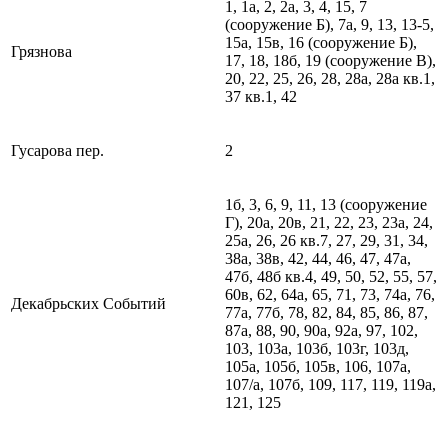
1, 1а, 2, 2а, 3, 4, 15, 7
(сооружение Б), 7а, 9, 13, 13-5,
15а, 15в, 16 (сооружение Б),
Грязнова
17, 18, 18б, 19 (сооружение В),
20, 22, 25, 26, 28, 28а, 28а кв.1,
37 кв.1, 42
Гусарова пер.
2
1б, 3, 6, 9, 11, 13 (сооружение
Г), 20а, 20в, 21, 22, 23, 23а, 24,
25а, 26, 26 кв.7, 27, 29, 31, 34,
38а, 38в, 42, 44, 46, 47, 47а,
47б, 48б кв.4, 49, 50, 52, 55, 57,
60в, 62, 64а, 65, 71, 73, 74а, 76,
Декабрьских Событий
77а, 77б, 78, 82, 84, 85, 86, 87,
87а, 88, 90, 90а, 92а, 97, 102,
103, 103а, 103б, 103г, 103д,
105а, 105б, 105в, 106, 107а,
107/а, 107б, 109, 117, 119, 119а,
121, 125