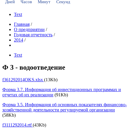
Дней
Часов
Минут
Секунд
Text
Главная
/
О предприятии
/
Годовая отчетность
/
2014
/
Text
Ф 3 - водоотведение
f361292014OKS.xlsx
(13Kb)
Форма 3.7. Информация об инвестиционных программах и
отчетах об их реализации
(91Kb)
Форма 3.5. Информация об основных показателях финансово-
хозяйственной деятельности регулируемой организации
(58Kb)
f3111292014.rtf
(43Kb)