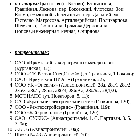
по улицам:
Трактовая (п. Боково), Курганская,
Гравийная, Лескова, пер. Боковский, Флотская, Зои
Космодемьянской, Делегатская, пер. Дальний, ул.
Гастелло, Матросова, Артиллерийская, Поликарпова,
Шевченко, Тропинина, Громова,Державина,
Попова,Инженерная, Речная, Смирнова.
потребителям:
ОАО «Иркутский завод нерудных материалов»
(Курганская, 32);
ООО «СК РегионСпецСтрой» (ул. Трактовая, 1 Боково);
ОАО «Иркутский НИАТ» (Гравийная, 22);
ООО УК «Энергия» (Авиастроителей, 28а, 28а/1,28а/2,
28а/3, 28б/1, 28б/2, 28б/3, 28б/А2, 28б/Б2, 28Д/2);
МСЧ ИАПО (ул. Новаторов, 5, 11);
ОАО «Братские электрические сети» (Гравийная, 120);
ООО «Ремтехстройсервис» (Гравийная, 119);
ООО «Байкров плюс» (Гравийная, 120);
ОАО «СУЖКС» (Авиастроителей, 1, С. Партизан, 3, 5,
7, 9а);
ЖК-36 (Авиастроителей, 30а);
Школа № 43 (Авиастроителей, 30);