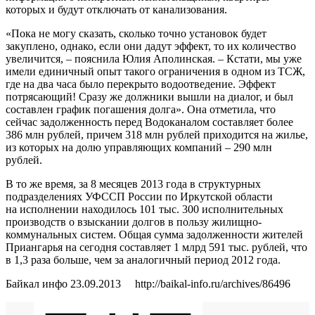
которых и будут отключать от канализования.
«Пока не могу сказать, сколько точно установок будет
закуплено, однако, если они дадут эффект, то их количество
увеличится, – пояснила Юлия Аполинская. – Кстати, мы уже
имели единичный опыт такого ограничения в одном из ТСЖ,
где на два часа было перекрыто водоотведение. Эффект
потрясающий! Сразу же должники вышли на диалог, и был
составлен график погашения долга». Она отметила, что
сейчас задолженность перед Водоканалом составляет более
386 млн рублей, причем 318 млн рублей приходится на жилье,
из которых на долю управляющих компаний – 290 млн
рублей.
В то же время, за 8 месяцев 2013 года в структурных
подразделениях УФССП России по Иркутской области
на исполнении находилось 101 тыс. 300 исполнительных
производств о взыскании долгов в пользу жилищно-
коммунальных систем. Общая сумма задолженности жителей
Приангарья на сегодня составляет 1 млрд 591 тыс. рублей, что
в 1,3 раза больше, чем за аналогичный период 2012 года.
Байкал инфо 23.09.2013 http://baikal-info.ru/archives/86496