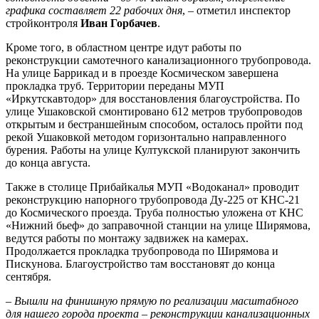
графика составляет 22 рабочих дня
, – отметил инспектор
стройконтроля
Иван
Горбачев
.
Кроме того, в областном центре идут работы по
реконструкции самотечного канализационного трубопровода.
На улице Баррикад и в проезде Космическом завершена
прокладка труб. Территории переданы МУП
«Иркутскавтодор» для восстановления благоустройства. По
улице Ушаковской смонтировано 612 метров трубопроводов
открытым и бестраншейным способом, осталось пройти под
рекой Ушаковкой методом горизонтально направленного
бурения. Работы на улице Култукской планируют закончить
до конца августа.
Также в столице Прибайкалья МУП «Водоканал» проводит
реконструкцию напорного трубопровода Ду-225 от КНС-21
до Космического проезда. Труба полностью уложена от КНС
«Нижний бьеф» до заправочной станции на улице Ширямова,
ведутся работы по монтажу задвижек на камерах.
Продолжается прокладка трубопровода по Ширямова и
Пискунова. Благоустройство там восстановят до конца
сентября.
– Вышли на финишную прямую по реализации масштабного
для нашего города проекта – реконструкции канализационных